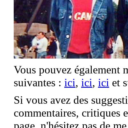
Vous pouvez également me
suivantes :
ici
,
ici
,
ici
et s
Si vous avez des suggest
commentaires, critiques et
page, n'hésitez pas de me 